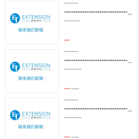
*********
*********************************************************************
**********
***
*********
***************************************************************************************************************************************************
***********
***
*****
*********
******************************************
***********
***
*****