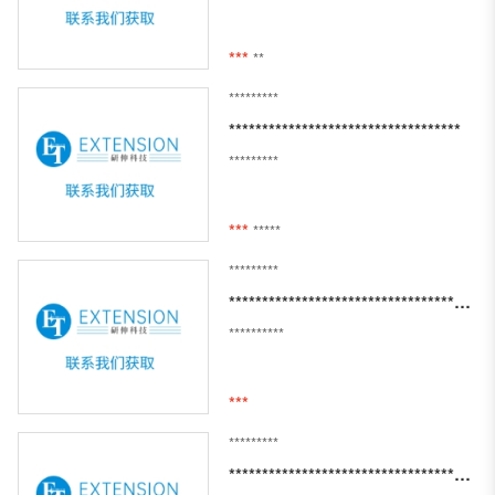
***
**
*********
***********************************
*********
***
*****
*********
***************************************
**********
***
*********
*******************************************************