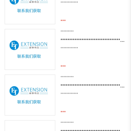
************
***
*********
********************************************************
************
***
*********
********************************************************
************
***
*********