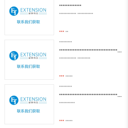
*************
************
***********
***
**
*********
***************************************************************************
************
*********
***
*****
*********
**********************************************
***********
***
*****