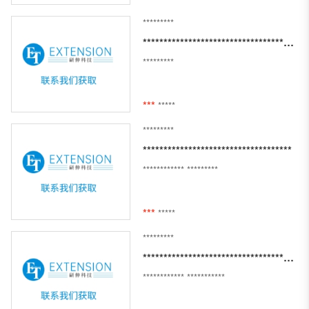
*********
***************************************************************************************
*********
***
*****
*********
************************************
************
*********
***
*****
*********
**************************************************
************
***********