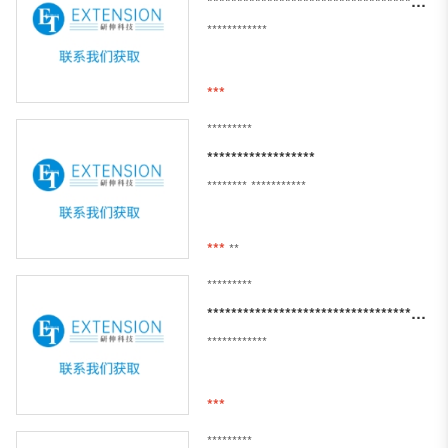
********************************************************************
************
***
*********
******************
********
***********
***
**
*********
****************************************
************
***
*********