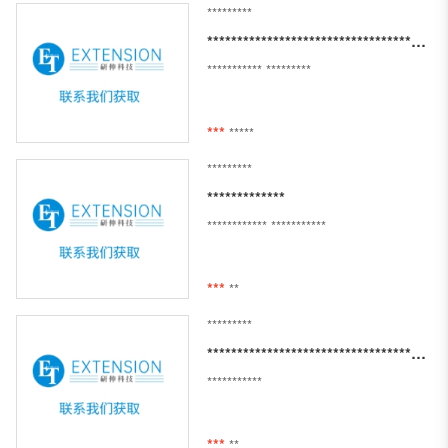
*********
*********************************************************************************************************
***********
*********
***
*****
*********
*************
************
***********
***
**
*********
**************************************
***********
***
**