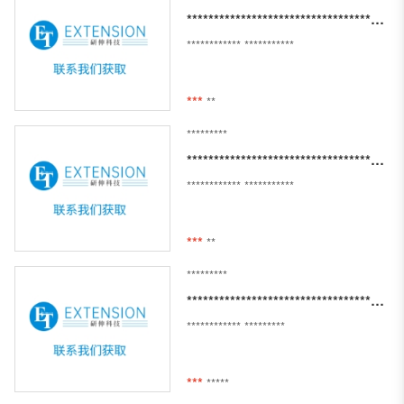
****************************************************************************************************************************************
************
***********
***
**
*********
***********************************************
************
***********
***
**
*********
***********************************************
************
*********
***
*****