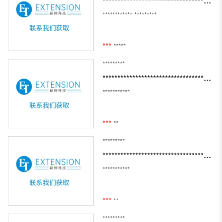
*************************************************************************************
************
*********
***
*****
*********
**************************************************
***********
***
**
*********
**************************************************
***********
***
**
*********