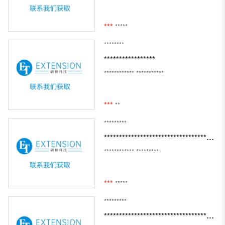
***
*****
********
*****************
************
***********
***
**
*********
*********************************************************************
************
*********
***
*****
*********
*****************************************************************************************