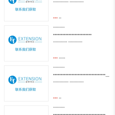
************
***********
***
**
*********
*************************
***********
***********
***
*****
*********
***********************************************
************
***********
***
**
*********