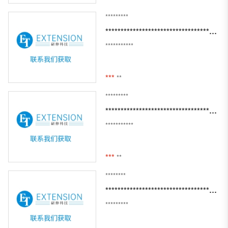
*********
****************************************************************************************************************************************************
***********
***
**
*********
*******************************************
***********
***
**
********
***********************************************************************************************
*********