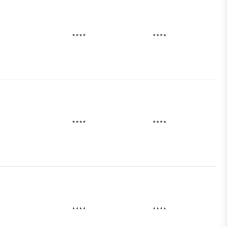
****
****
****
****
****
****