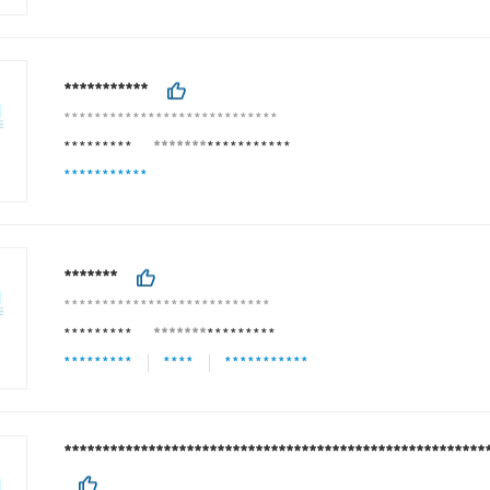
***********
****************************
*********
*******
***********
***********
*******
***************************
*********
*******
*********
*********
****
***********
*******************************************************