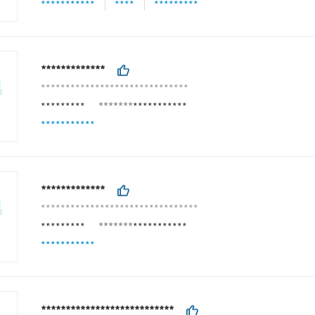
***********
****
*********
*************
******************************
*********
*******
***********
***********
*************
********************************
*********
*******
***********
***********
***************************