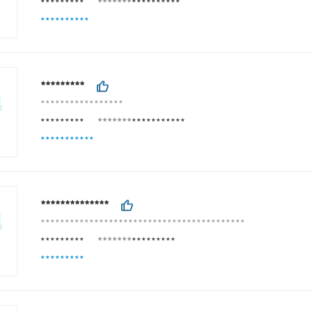
*********
*******
**********
**********
*********
*****************
*********
*******
***********
***********
**************
******************************************
*********
*******
*********
*********