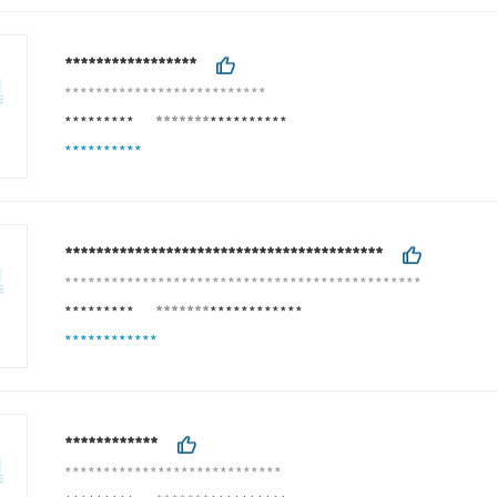
*****************
**************************
*********
*******
**********
**********
*****************************************
**********************************************
*********
*******
************
************
************
****************************