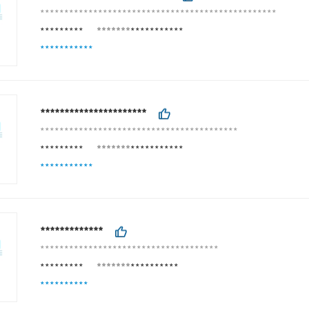
*************************************************
*********
*******
***********
***********
**********************
*****************************************
*********
*******
***********
***********
*************
*************************************
*********
*******
**********
**********