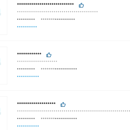
****************************
****************************************
*********
*******
**********
**********
************
********************
*********
*******
***********
***********
*******************
*******************************************************
*********
*******
***********
***********