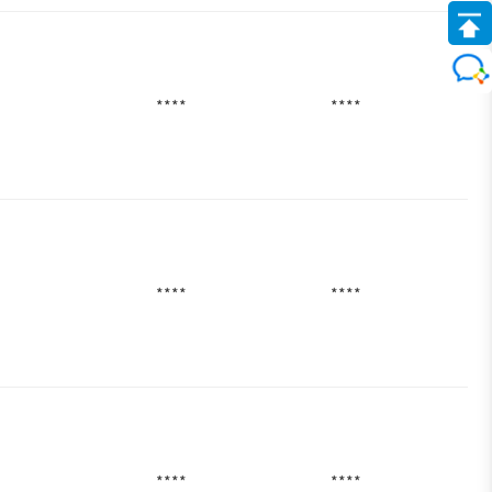
****
****
****
****
****
****