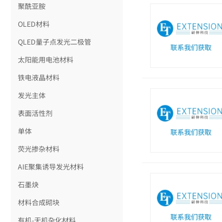
聚酰亚胺
OLED材料
QLED量子点发光二极管
太阳能用电池材料
铁电液晶材料
发光主体
表面活性剂
单体
荧光掺杂材料
AIE聚集诱导发光材料
石墨炔
材料合成砌块
有机-无机杂化材料