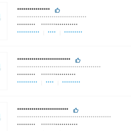
****************
**********************************
*********
*******
***********
***********
****
*********
**************************
*****************************************
*********
*******
**********
**********
****
*********
*************************
**********************************************
*********
*******
***********