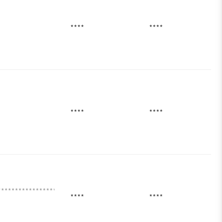
****
****
****
****
*******************************
****
****