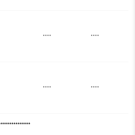
****
****
****
****
***************