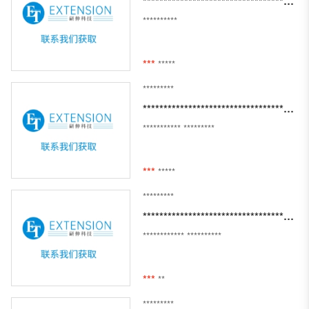
************************************************************
**********
***
*****
*********
********************************************************************
***********
*********
***
*****
*********
**********************************************
************
**********
***
**
*********