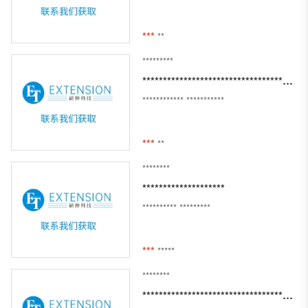
***
**
*********
********************************************************************************
************
***********
***
**
********
********************
**********
*********
***
*****
********
******************************************