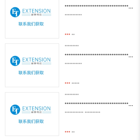
***********************************************************************
***********
***
**
*********
*******************************************************************
***********
***
*****
*********
***********************************************************************************************************************
************
**********
***
**