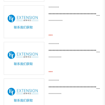
*********
*****************************************************************************
************
***
*********
********************************************************************
***********
***
*********
*****************************************************************************
***********