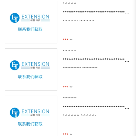
*********
***************************************
**********
**********
***
**
*********
**************************************************************
************
**********
***
**
*********
***********************************************************
***********
**********
***
**