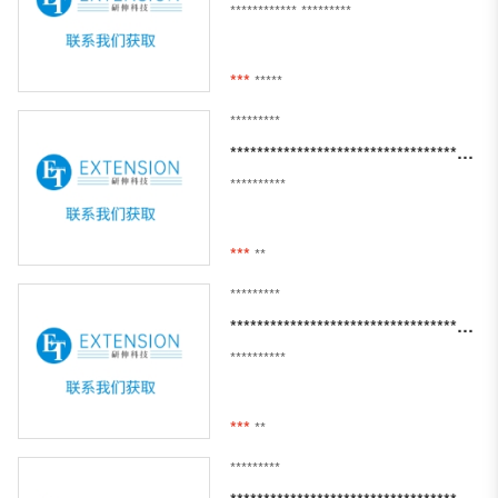
************
*********
***
*****
*********
*********************************************************************
**********
***
**
*********
*******************************************************************************
**********
***
**
*********