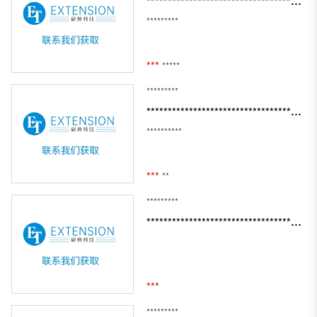
********************************************************************
*********
***
*****
*********
***************************************************************
**********
***
**
*********
*************************************************************************************************************
***
*********