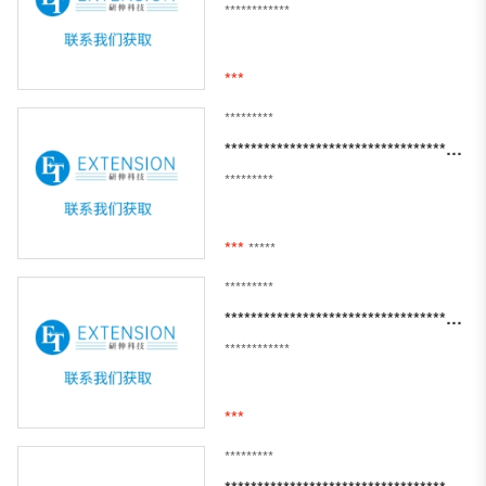
************
***
*********
****************************************************************
*********
***
*****
*********
******************************************
************
***
*********