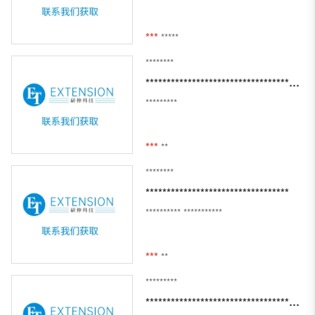
***
*****
********
***************************************************************
*********
***
**
********
**********************************
**********
***********
***
**
*********
****************************************************************************************