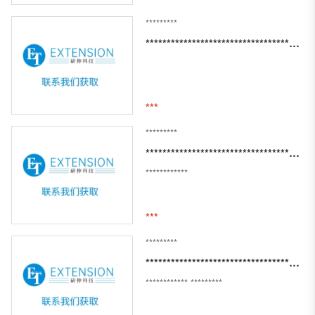
*********
************************************************************
***
*********
**************************************************************************************************
************
***
*********
**************************************************
************
*********