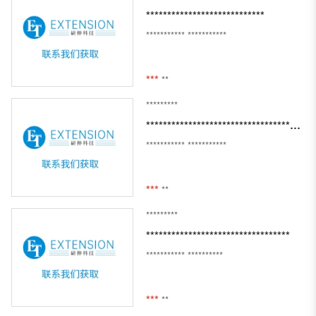
****************************
***********
***********
***
**
*********
*************************************************************************************
***********
***********
***
**
*********
**********************************
***********
**********
***
**