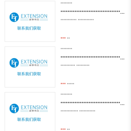
********
***********************************************************************************************************************
***********
***********
***
**
********
*********************************************
**********
*********
***
*****
********
*****************************************************************************************
************
***********
***
**