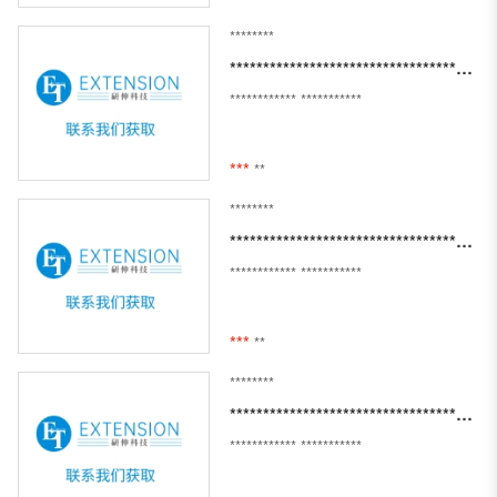
********
**********************************************************************
************
***********
***
**
********
***********************************************************
************
***********
***
**
********
****************************************************************************
************
***********