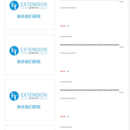
***********************************************************************************
***********
***
**
********
*********************************************************************************************************
***********
***
**
********
**********************************************************************************************************
***********
***
**
********