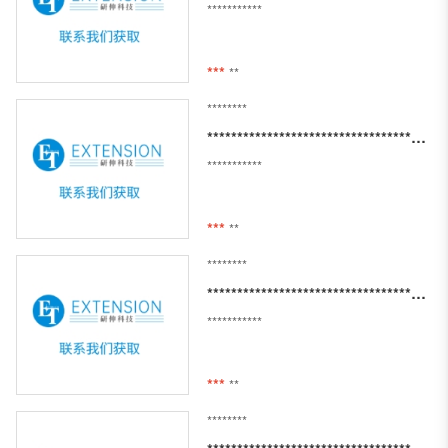
***********
***
**
********
****************************************************************
***********
***
**
********
*********************************************************
***********
***
**
********