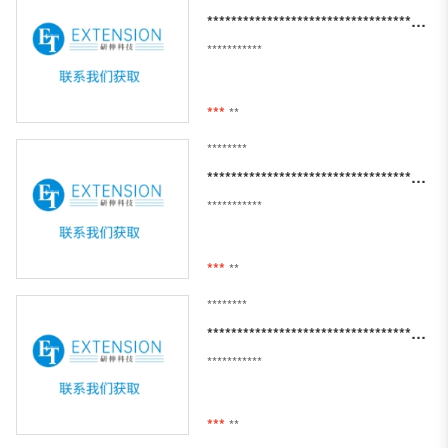
*******************************************************
***********
***
**
********
********************************************************
***********
***
**
********
*******************************************************************************************************
***********
***
**