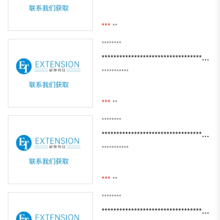
***
**
********
********************************************************************************
***********
***
**
********
***********************************************************************************************
***********
***
**
********
***********************************************************************************************