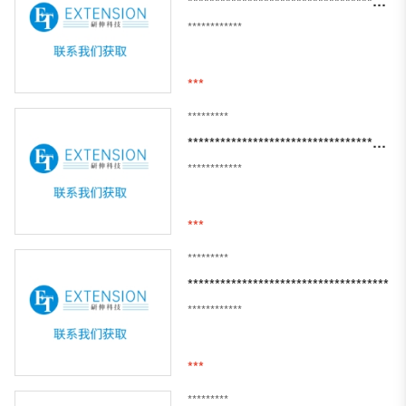
**********************************************************
************
***
*********
**********************************************
************
***
*********
*************************************
************
***
*********