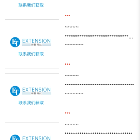
***
*********
***********************************************
************
***
*********
*************************************
************
***
*********
************************************