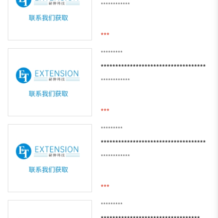
************
***
*********
************************************
************
***
*********
************************************
************
***
*********