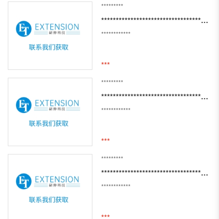
*********
************************************************************
************
***
*********
*****************************************
************
***
*********
****************************************
************
***