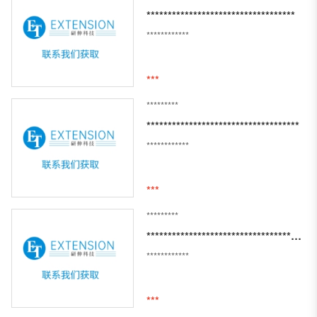
***********************************
************
***
*********
************************************
************
***
*********
*************************************************
************
***