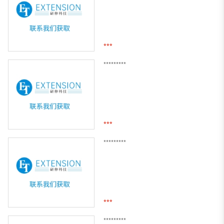
***
*********
***
*********
***
*********