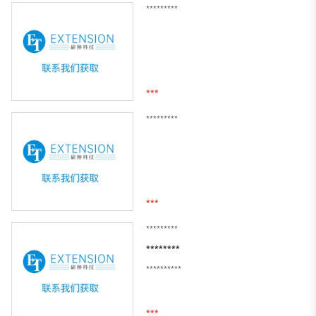
*********
***
*********
***
*********
********
**********
***