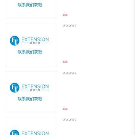
***
*********
***
*********
***
*********