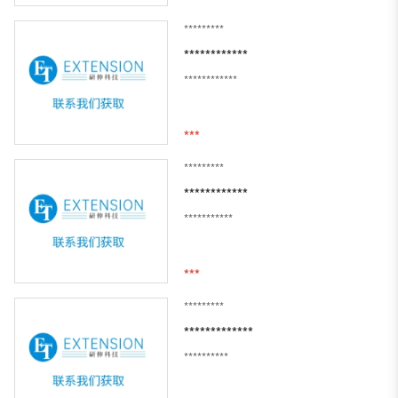
*********
************
************
***
*********
************
***********
***
*********
*************
**********