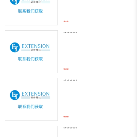
***
*********
***
*********
***
*********