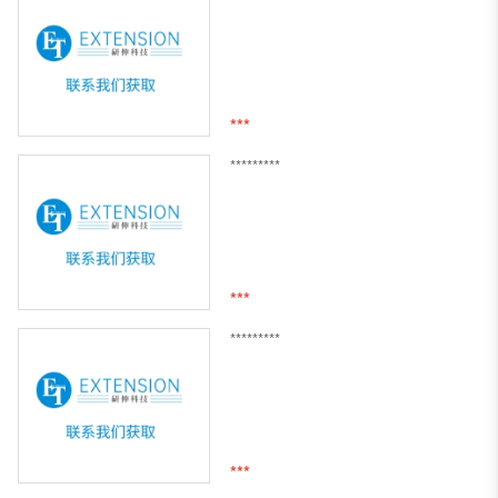
***
*********
***
*********
***