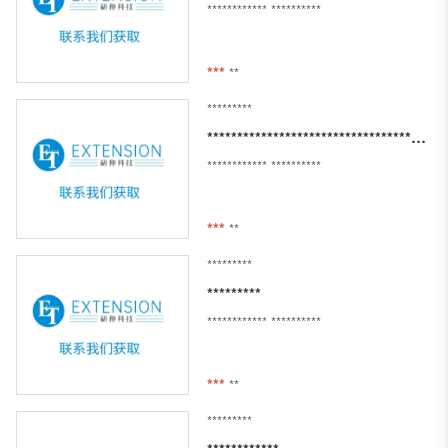
************
**********
***
**
*********
**************************************************
************
**********
***
**
*********
*********
************
**********
***
**
*********