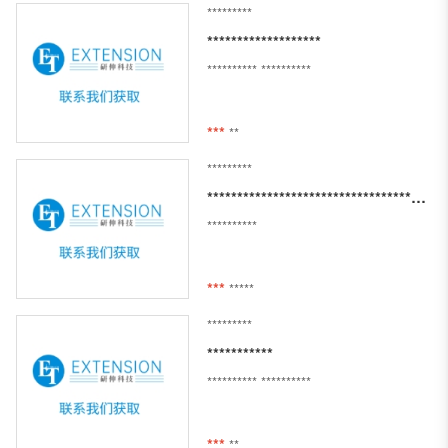
*********
*******************
**********
**********
***
**
*********
**********************************************************************************
**********
***
*****
*********
***********
**********
**********
***
**