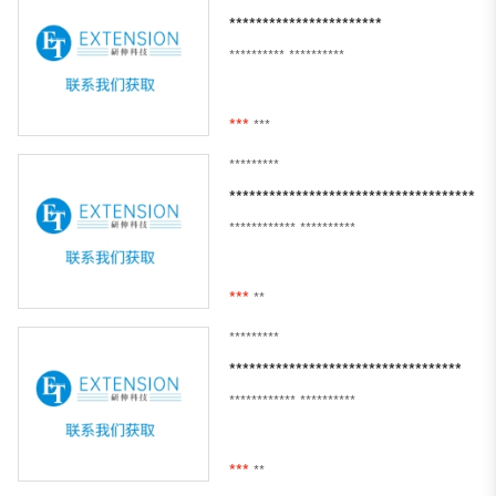
***********************
**********
**********
***
***
*********
*************************************
************
**********
***
**
*********
***********************************
************
**********
***
**