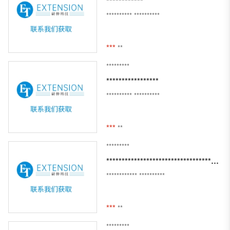
************
**********
**********
***
**
*********
*****************
**********
**********
***
**
*********
********************************************************
************
**********
***
**
*********