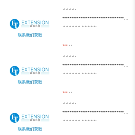
*********
**************************************************
************
**********
***
**
*********
***********************************************************************
************
**********
***
**
*********
*********************************************************************************************************************
************
**********