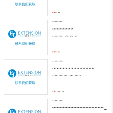
***
**
********
**************
*********
**********
***
**
*********
****************************
************
**********
***
*****
*********
******************************************************************************************************************