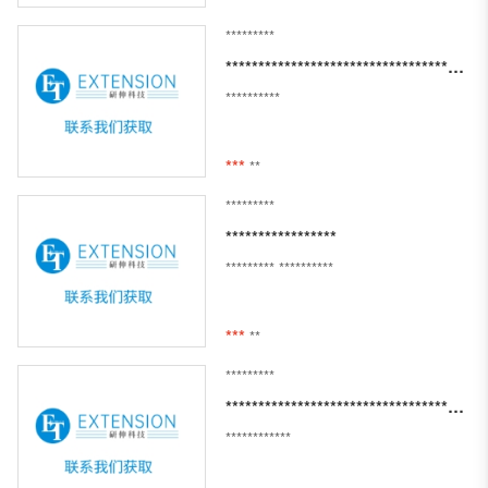
*********
**********************************************
**********
***
**
*********
*****************
*********
**********
***
**
*********
****************************************************
************