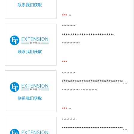
***
**
*********
*****************************
************
***
*********
***************************************************************************************
************
***********
***
**
*********
**********************************************************************************************************