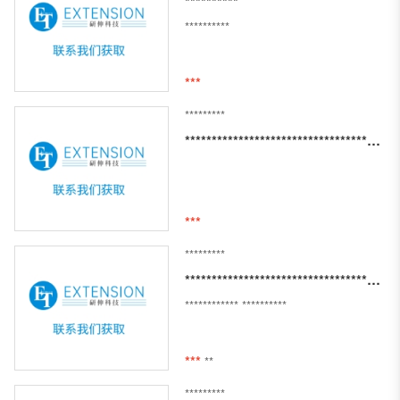
**********
**********
***
*********
********************************************************
***
*********
***********************************************************
************
**********
***
**
*********