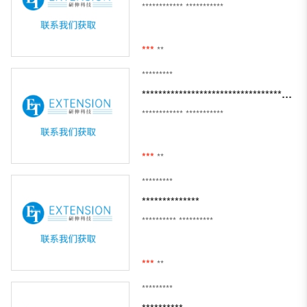
************
***********
***
**
*********
***************************************************************************************
************
***********
***
**
*********
**************
**********
**********
***
**
*********