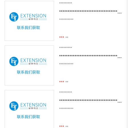
*********
***************************************************
**********
***
**
*********
*************************************************
**********
***
**
*********
*************************************************************
**********
***
**