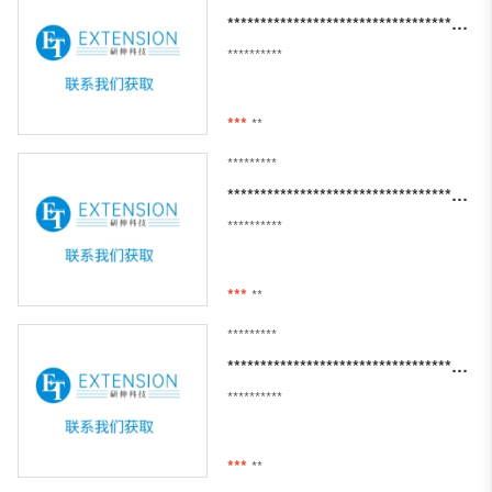
*********************************************************
**********
***
**
*********
***********************************************************
**********
***
**
*********
**************************************************
**********
***
**