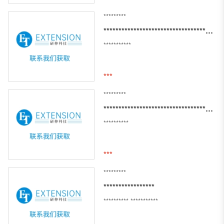
*********
**************************************************************
***********
***
*********
**********************************************************************************
**********
***
*********
*****************
**********
***********