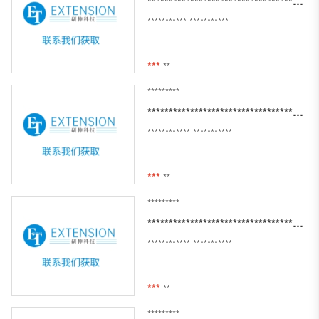
**************************************************
***********
***********
***
**
*********
**************************************************
************
***********
***
**
*********
*********************************************
************
***********
***
**
*********