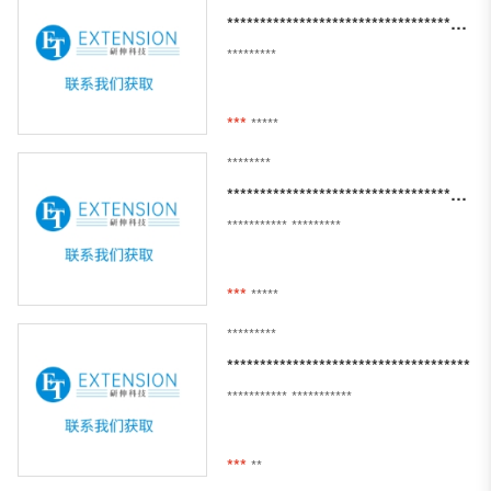
************************************************************************************************
*********
***
*****
********
****************************************************
***********
*********
***
*****
*********
*************************************
***********
***********
***
**