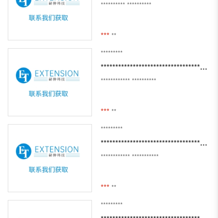
**********
**********
***
**
*********
*********************************************
************
**********
***
**
*********
***************************************************
************
***********
***
**
*********