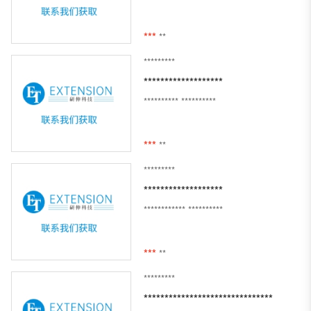
***
**
*********
*******************
**********
**********
***
**
*********
*******************
************
**********
***
**
*********
*******************************