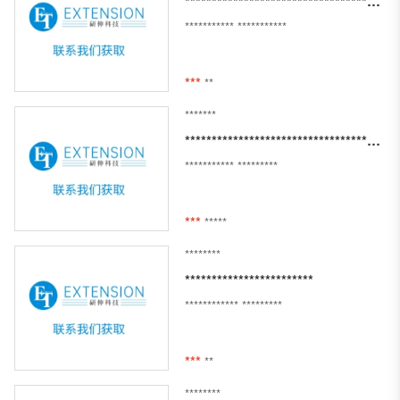
**************************************************************
***********
***********
***
**
*******
*******************************************
***********
*********
***
*****
********
************************
************
*********
***
**
********