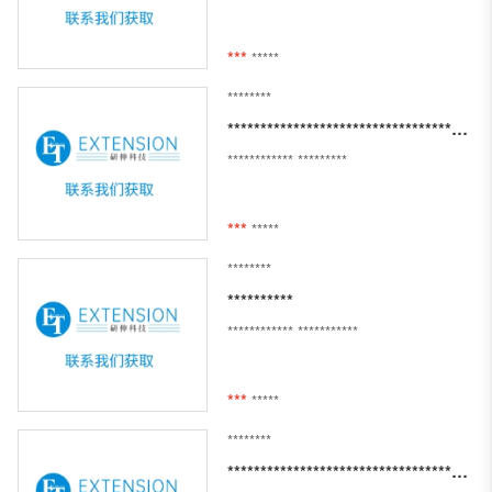
***
*****
********
*****************************************************************************
************
*********
***
*****
********
**********
************
***********
***
*****
********
*************************************************************************