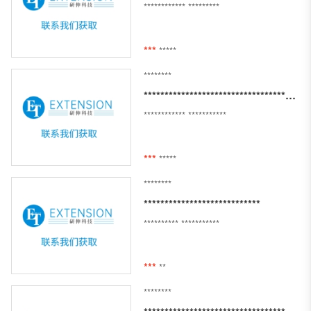
************
*********
***
*****
********
*************************************************************************************
************
***********
***
*****
********
****************************
**********
***********
***
**
********