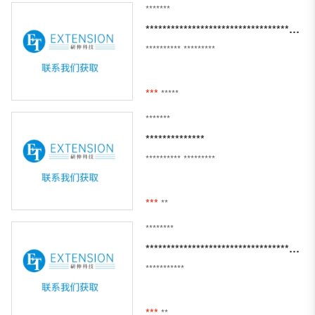
*******
********************************************************
**********
*********
***
*****
*******
**************
**********
*********
***
**
********
************************************************************************
***********
***
**