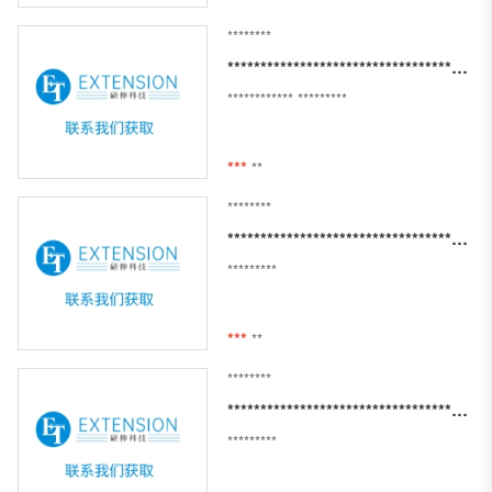
********
********************************************************************************************
************
*********
***
**
********
*****************************************************************************************************************************
*********
***
**
********
****************************************************************************************************************
*********