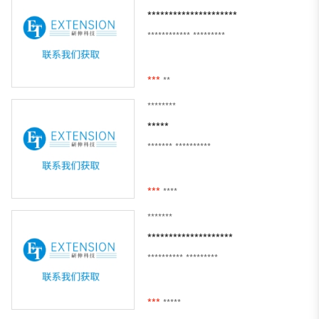
*********************
************
*********
***
**
********
*****
*******
**********
***
****
*******
********************
**********
*********
***
*****