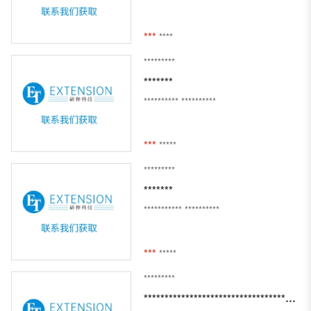
***
****
*********
*******
**********
**********
***
*****
*********
*******
***********
**********
***
*****
*********
******************************************************************************