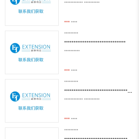
************
**********
***
****
*********
*********************************
**********
***
****
*********
***************************************************************************************************
************
**********
***
****
*********