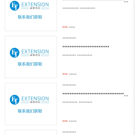
**************************************************************
***********
**********
***
****
*********
**************************
*********
**********
***
*****
*********
***********************************************************
**********
*********
***
*****
*********