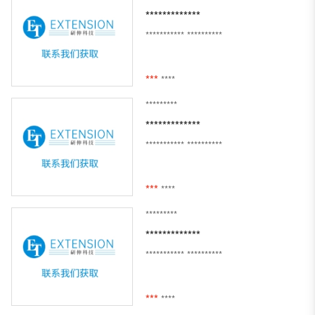
*************
***********
**********
***
****
*********
*************
***********
**********
***
****
*********
*************
***********
**********
***
****